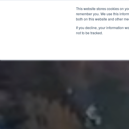
This website stores cookies on yo
remember you. We use this informa
Accueil
Catégories
Sol
both on this website and other me
If you decline, your information w
not to be tracked.