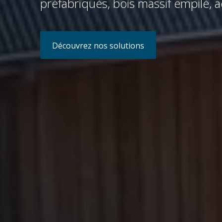
préfabriqués, bois massif empilé, a
Découvrez nos solutions