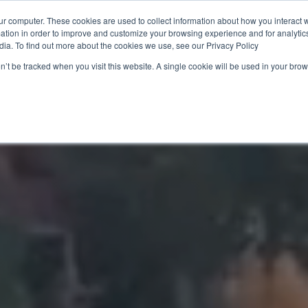
ur computer. These cookies are used to collect information about how you interact w
tion in order to improve and customize your browsing experience and for analytics
utions
Ressources
À propos de nous
Durabilité 🌿
dia. To find out more about the cookies we use, see our Privacy Policy
on’t be tracked when you visit this website. A single cookie will be used in your b