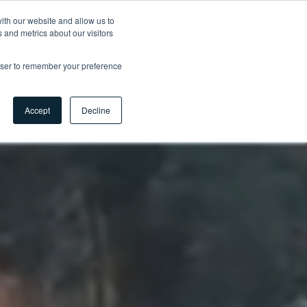
ith our website and allow us to
 and metrics about our visitors
Contact
Carrières
Myhsbcad
FR
rowser to remember your preference
Accept
Decline