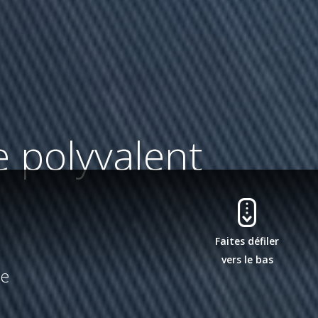
e polyvalent
Faites défiler
vers le bas
re